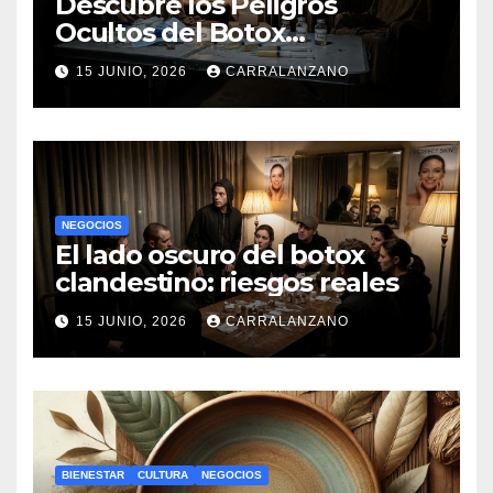
Descubre los Peligros
Ocultos del Botox
Clandestino
15 JUNIO, 2026
CARRALANZANO
NEGOCIOS
El lado oscuro del botox
clandestino: riesgos reales
15 JUNIO, 2026
CARRALANZANO
BIENESTAR
CULTURA
NEGOCIOS