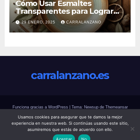
Cómo Usar Esmaltes
Transparentes para Lograr
Efectos Naturales
29 ENERO, 2025
CARRALANZANO
carralanzano.es
Funciona gracias a WordPress
|
Tema: Newsup de
Themeansar
Usamos cookies para asegurar que te damos la mejor
Home
Acerca de
Blog
Contacto
Inicio
Página de ejemplo
experiencia en nuestra web. Si continúas usando este sitio,
asumiremos que estás de acuerdo con ello.
Una sección de la página de inicio
Aceptar
No