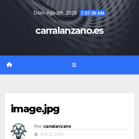
Saltar
Dom. Ago 9th, 2026
7:37:30 AM
al
contenido
carralanzano.es
image.jpg
Por
carralanzano
JUN 15, 2026