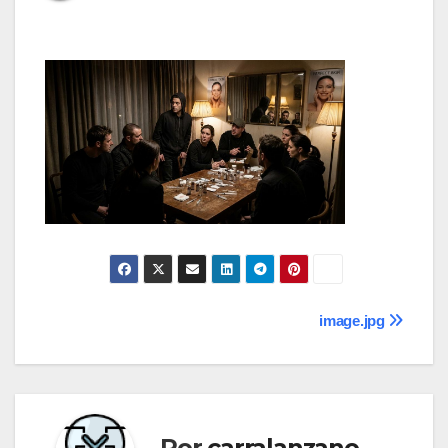
Navegación
image.jpg
de
entradas
Por
carralanzano