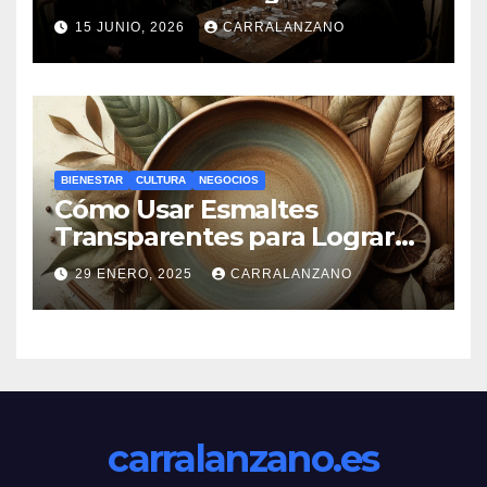
15 JUNIO, 2026
CARRALANZANO
BIENESTAR
CULTURA
NEGOCIOS
Cómo Usar Esmaltes
Transparentes para Lograr
Efectos Naturales
29 ENERO, 2025
CARRALANZANO
carralanzano.es