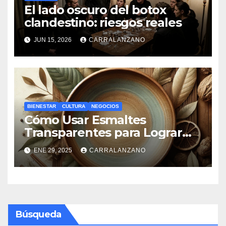
El lado oscuro del botox
clandestino: riesgos reales
JUN 15, 2026
CARRALANZANO
BIENESTAR
CULTURA
NEGOCIOS
Cómo Usar Esmaltes
Transparentes para Lograr
Efectos Naturales
ENE 29, 2025
CARRALANZANO
Búsqueda