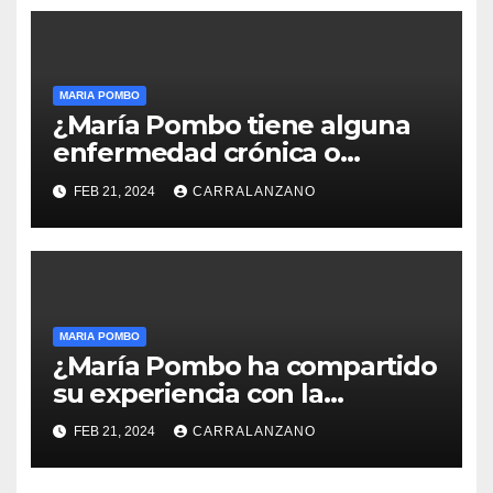
MARIA POMBO
¿María Pombo tiene alguna
enfermedad crónica o
condición de salud que
FEB 21, 2024
CARRALANZANO
comparte en redes sociales?
MARIA POMBO
¿María Pombo ha compartido
su experiencia con la
maternidad en redes
FEB 21, 2024
CARRALANZANO
sociales?