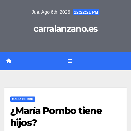
Saltar
Jue. Ago 6th, 2026
12:22:22 PM
al
contenido
carralanzano.es
MARIA POMBO
¿María Pombo tiene
hijos?