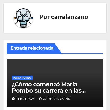
Por
carralanzano
Entrada relacionada
MARIA POMBO
¿Cómo comenzó María
Pombo su carrera en las
redes sociales?
FEB 21, 2024
CARRALANZANO