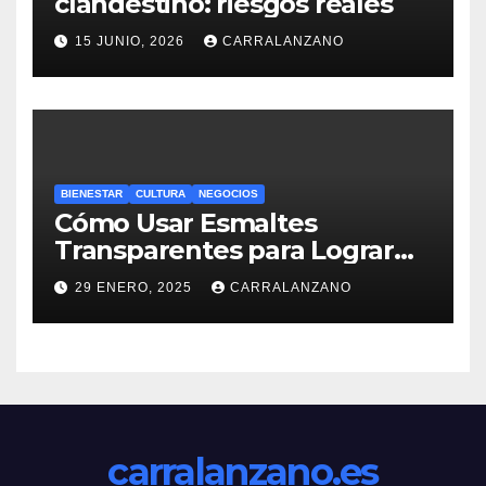
clandestino: riesgos reales
15 JUNIO, 2026
CARRALANZANO
BIENESTAR
CULTURA
NEGOCIOS
Cómo Usar Esmaltes
Transparentes para Lograr
Efectos Naturales
29 ENERO, 2025
CARRALANZANO
carralanzano.es