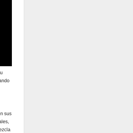
su
eando
en sus
ales,
ezcla