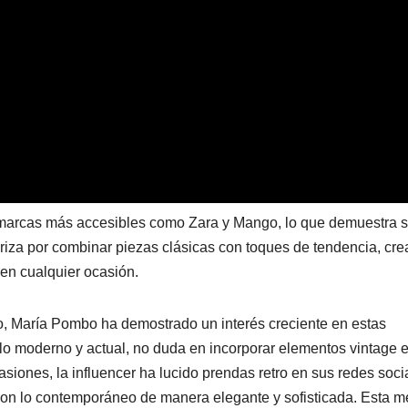
marcas más accesibles como Zara y Mango, lo que demuestra 
cteriza por combinar piezas clásicas con toques de tendencia, cr
en cualquier ocasión.
ro, María Pombo ha demostrado un interés creciente en estas
 lo moderno y actual, no duda en incorporar elementos vintage 
asiones, la influencer ha lucido prendas retro en sus redes soci
con lo contemporáneo de manera elegante y sofisticada. Esta m