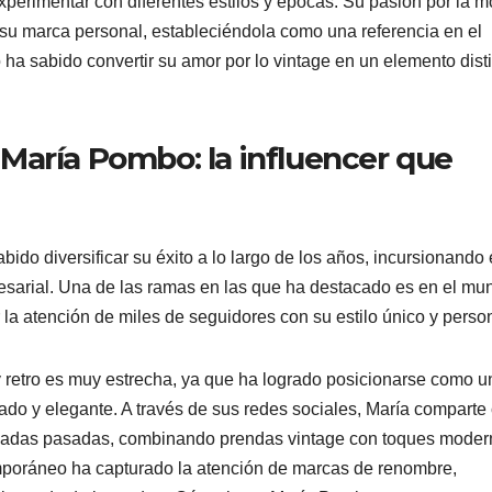
xperimentar con diferentes estilos y épocas. Su pasión por la 
e su marca personal, estableciéndola como una referencia en el
ha sabido convertir su amor por lo vintage en un elemento disti
María Pombo: la influencer que
ido diversificar su éxito a lo largo de los años, incursionando
resarial. Una de las ramas en las que ha destacado es en el mu
 la atención de miles de seguidores con su estilo único y person
 retro es muy estrecha, ya que ha logrado posicionarse como u
icado y elegante. A través de sus redes sociales, María comparte
décadas pasadas, combinando prendas vintage con toques moder
emporáneo ha capturado la atención de marcas de renombre,