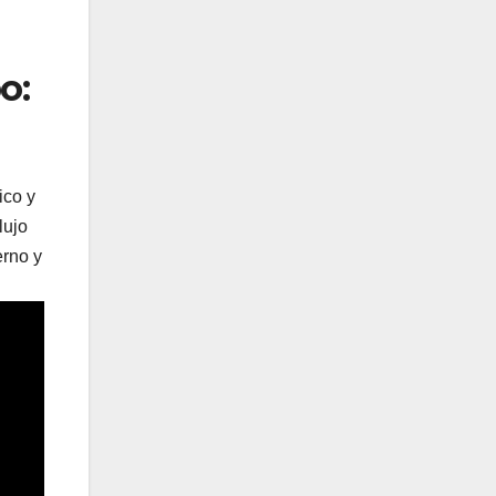
o:
ico y
lujo
erno y