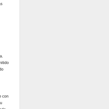
as
a.
itido
do
e con
su