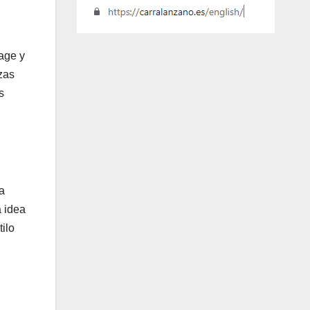
tage y
zas
s
a
a idea
ilo