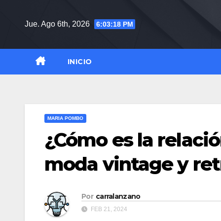
Saltar
al
Jue. Ago 6th, 2026
6:03:19 PM
contenido
INICIO
MARIA POMBO
¿Cómo es la relaci
moda vintage y ret
Por
carralanzano
FEB 21, 2024