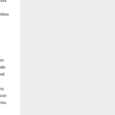
moda
ntivo
 en
ndo
al.
na
 con
nos.