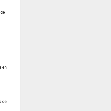
 de
s en
a
o de