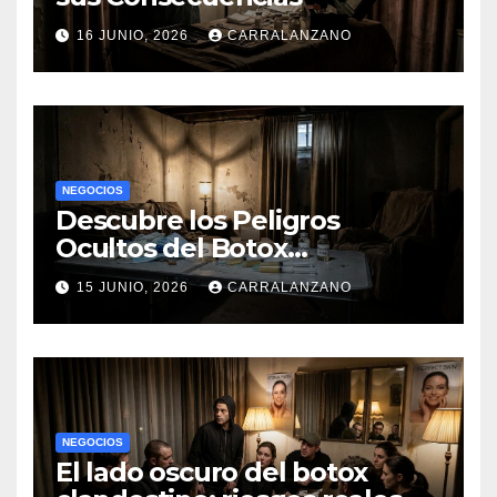
16 JUNIO, 2026
CARRALANZANO
NEGOCIOS
Descubre los Peligros
Ocultos del Botox
Clandestino
15 JUNIO, 2026
CARRALANZANO
NEGOCIOS
El lado oscuro del botox