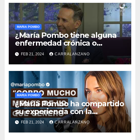
MARIA POMBO
¿María Pombo tiene alguna
enfermedad crónica o
condición de salud que
FEB 21, 2024
CARRALANZANO
comparte en redes sociales?
MARIA POMBO
¿María Pombo ha compartido
su experiencia con la
maternidad en redes
FEB 21, 2024
CARRALANZANO
sociales?