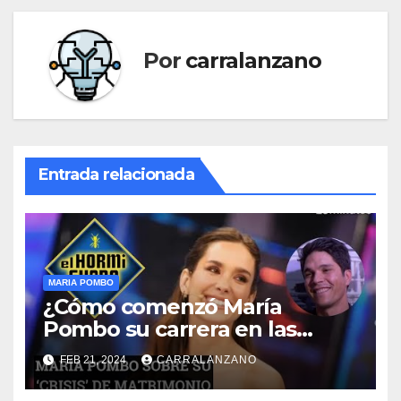
Por
carralanzano
Entrada relacionada
MARIA POMBO
¿Cómo comenzó María
Pombo su carrera en las
redes sociales?
FEB 21, 2024
CARRALANZANO