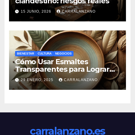
clandestino: riesgos reales
15 JUNIO, 2026
CARRALANZANO
BIENESTAR
CULTURA
NEGOCIOS
Cómo Usar Esmaltes
Transparentes para Lograr
Efectos Naturales
29 ENERO, 2025
CARRALANZANO
carralanzano.es