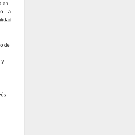
a en
do. La
ntidad
do de
 y
vés