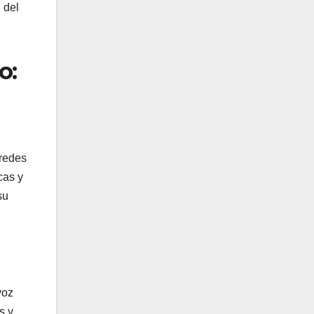
 del
o:
 redes
cas y
su
voz
s y