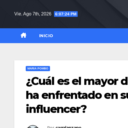
Saltar
al
Vie. Ago 7th, 2026
6:07:25 PM
contenido
INICIO
MARIA POMBO
¿Cuál es el mayor 
ha enfrentado en s
influencer?
Por
carralanzano