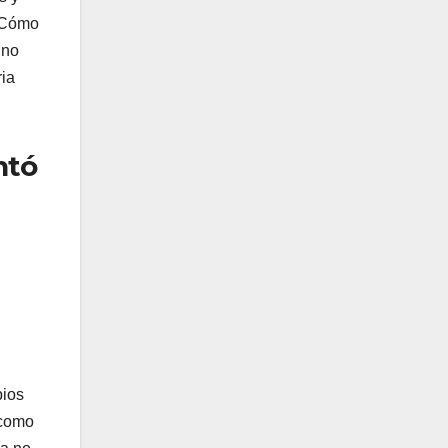
 ¿Cómo
uno
ria
ntó
pios
 como