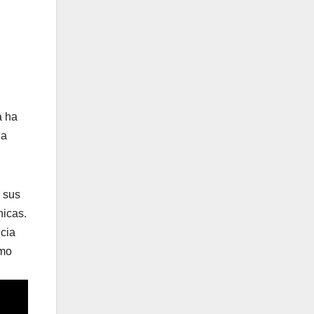
a ha
ha
 sus
nicas.
ncia
omo