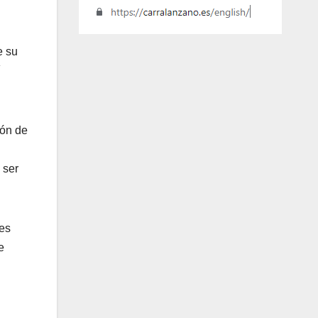
e su
ión de
 ser
 es
e