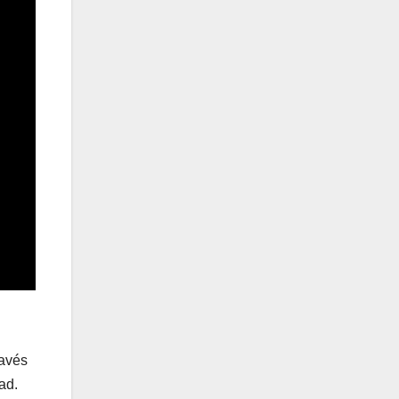
ravés
ad.