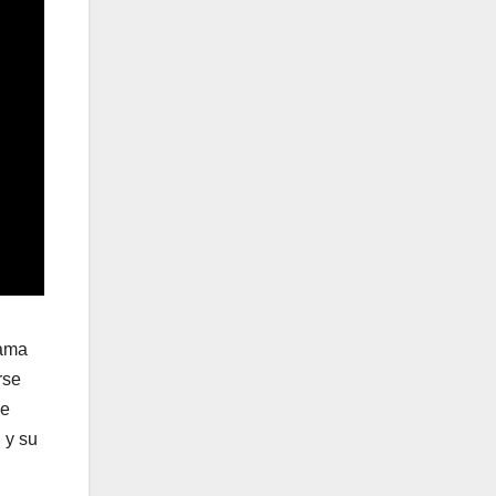
gama
rse
de
 y su