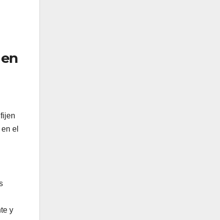
 en
fijen
 en el
s
te y