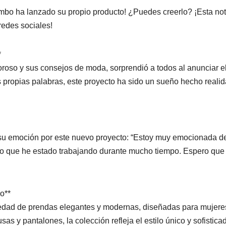
mbo ha lanzado su propio producto! ¿Puedes creerlo? ¡Esta not
edes sociales!
*
roso y sus consejos de moda, sorprendió a todos al anunciar e
 propias palabras, este proyecto ha sido un sueño hecho reali
 su emoción por este nuevo proyecto: “Estoy muy emocionada d
go que he estado trabajando durante mucho tiempo. Espero que 
o**
iedad de prendas elegantes y modernas, diseñadas para mujere
as y pantalones, la colección refleja el estilo único y sofistica