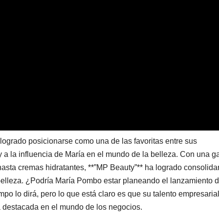
logrado posicionarse como una de las favoritas entre sus
 y a la influencia de María en el mundo de la belleza. Con una 
asta cremas hidratantes, **”MP Beauty”** ha logrado consolida
belleza. ¿Podría María Pombo estar planeando el lanzamiento 
po lo dirá, pero lo que está claro es que su talento empresarial
a destacada en el mundo de los negocios.