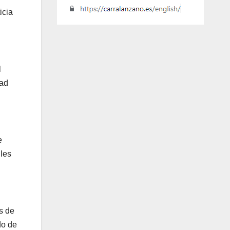
icia
l
dad
e
les
s de
do de