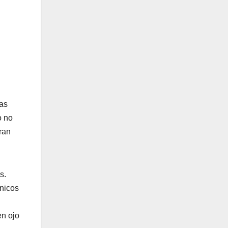
las
o no
ran
s.
únicos
en ojo