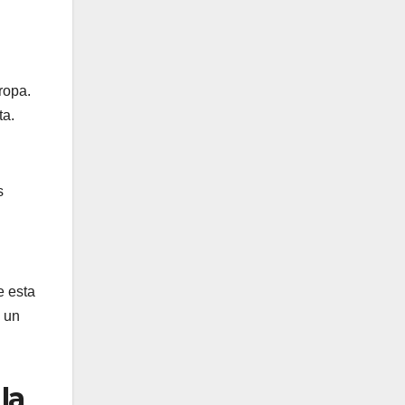
ropa.
ta.
s
e esta
e un
la