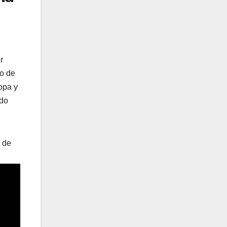
r
lo de
opa y
ado
 de