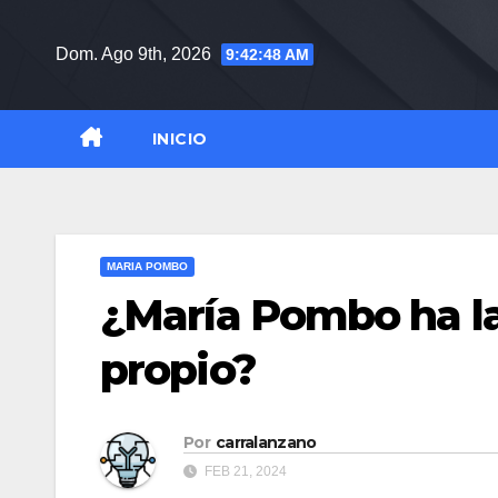
Saltar
al
Dom. Ago 9th, 2026
9:42:49 AM
contenido
INICIO
MARIA POMBO
¿María Pombo ha l
propio?
Por
carralanzano
FEB 21, 2024