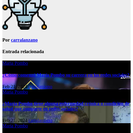
Por
carralanzano
Entrada relacionada
Maria Pombo
¿Cómo comenzó María Pombo su carrera en las redes sociales?
Feb 21, 2024
carralanzano
Maria Pombo
¿María Pombo tiene alguna enfermedad crónica o condición de
salud que comparte en redes sociales?
Feb 21, 2024
carralanzano
Maria Pombo