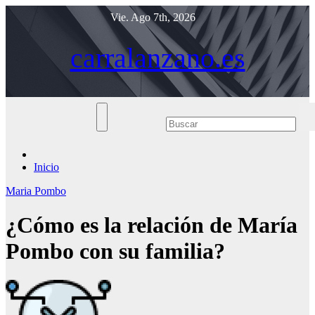
Saltar
Vie. Ago 7th, 2026
al
contenido
carralanzano.es
Inicio
Maria Pombo
¿Cómo es la relación de María
Pombo con su familia?