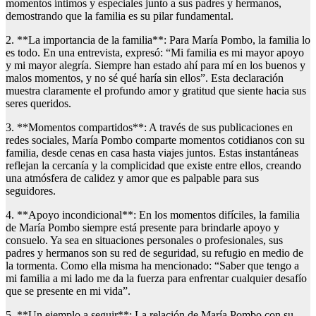
momentos íntimos y especiales junto a sus padres y hermanos,
demostrando que la familia es su pilar fundamental.
2. **La importancia de la familia**: Para María Pombo, la familia lo
es todo. En una entrevista, expresó: “Mi familia es mi mayor apoyo
y mi mayor alegría. Siempre han estado ahí para mí en los buenos y
malos momentos, y no sé qué haría sin ellos”. Esta declaración
muestra claramente el profundo amor y gratitud que siente hacia sus
seres queridos.
3. **Momentos compartidos**: A través de sus publicaciones en
redes sociales, María Pombo comparte momentos cotidianos con su
familia, desde cenas en casa hasta viajes juntos. Estas instantáneas
reflejan la cercanía y la complicidad que existe entre ellos, creando
una atmósfera de calidez y amor que es palpable para sus
seguidores.
4. **Apoyo incondicional**: En los momentos difíciles, la familia
de María Pombo siempre está presente para brindarle apoyo y
consuelo. Ya sea en situaciones personales o profesionales, sus
padres y hermanos son su red de seguridad, su refugio en medio de
la tormenta. Como ella misma ha mencionado: “Saber que tengo a
mi familia a mi lado me da la fuerza para enfrentar cualquier desafío
que se presente en mi vida”.
5. **Un ejemplo a seguir**: La relación de María Pombo con su