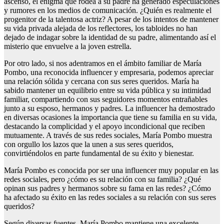
ascenso, el enigma que rodea a su padre ha generado especulaciones
y rumores en los medios de comunicación. ¿Quién es realmente el
progenitor de la talentosa actriz? A pesar de los intentos de mantener
su vida privada alejada de los reflectores, los tabloides no han
dejado de indagar sobre la identidad de su padre, alimentando así el
misterio que envuelve a la joven estrella.
Por otro lado, si nos adentramos en el ámbito familiar de María
Pombo, una reconocida influencer y empresaria, podemos apreciar
una relación sólida y cercana con sus seres queridos. María ha
sabido mantener un equilibrio entre su vida pública y su intimidad
familiar, compartiendo con sus seguidores momentos entrañables
junto a su esposo, hermanos y padres. La influencer ha demostrado
en diversas ocasiones la importancia que tiene su familia en su vida,
destacando la complicidad y el apoyo incondicional que reciben
mutuamente. A través de sus redes sociales, María Pombo muestra
con orgullo los lazos que la unen a sus seres queridos,
convirtiéndolos en parte fundamental de su éxito y bienestar.
María Pombo es conocida por ser una influencer muy popular en las
redes sociales, pero ¿cómo es su relación con su familia? ¿Qué
opinan sus padres y hermanos sobre su fama en las redes? ¿Cómo
ha afectado su éxito en las redes sociales a su relación con sus seres
queridos?
Según diversas fuentes, María Pombo mantiene una excelente