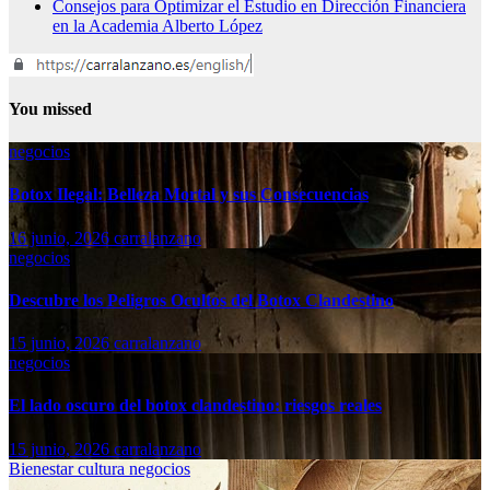
Consejos para Optimizar el Estudio en Dirección Financiera
en la Academia Alberto López
You missed
negocios
Botox Ilegal: Belleza Mortal y sus Consecuencias
16 junio, 2026
carralanzano
negocios
Descubre los Peligros Ocultos del Botox Clandestino
15 junio, 2026
carralanzano
negocios
El lado oscuro del botox clandestino: riesgos reales
15 junio, 2026
carralanzano
Bienestar
cultura
negocios