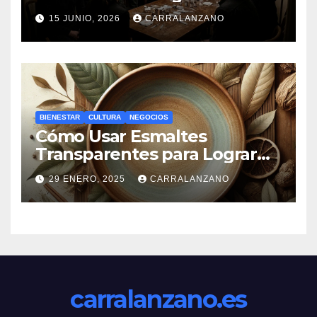
15 JUNIO, 2026
CARRALANZANO
BIENESTAR
CULTURA
NEGOCIOS
Cómo Usar Esmaltes
Transparentes para Lograr
Efectos Naturales
29 ENERO, 2025
CARRALANZANO
carralanzano.es