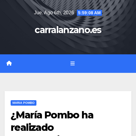
Saltar
Jue. Ago 6th, 2026
5:59:09 AM
al
contenido
carralanzano.es
MARIA POMBO
¿María Pombo ha
realizado