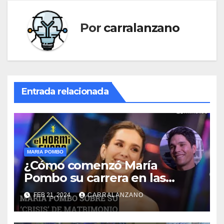
Por
carralanzano
Entrada relacionada
MARIA POMBO
¿Cómo comenzó María
Pombo su carrera en las
redes sociales?
FEB 21, 2024
CARRALANZANO