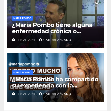
MARIA POMBO
¿María Pombo tiene alguna
enfermedad crónica o
condición de salud que
FEB 21, 2024
CARRALANZANO
comparte en redes sociales?
MARIA POMBO
¿María Pombo ha compartido
su experiencia con la
maternidad en redes
FEB 21, 2024
CARRALANZANO
sociales?