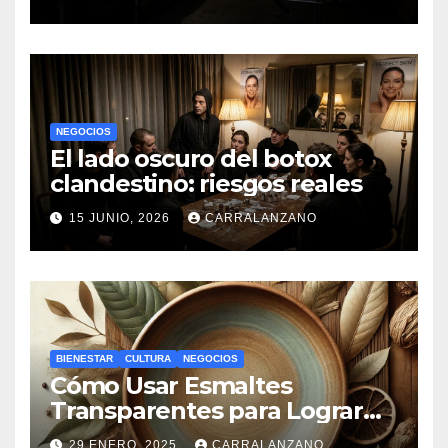
NEGOCIOS
El lado oscuro del botox
clandestino: riesgos reales
15 JUNIO, 2026
CARRALANZANO
BIENESTAR
CULTURA
NEGOCIOS
Cómo Usar Esmaltes
Transparentes para Lograr
Efectos Naturales
29 ENERO, 2025
CARRALANZANO