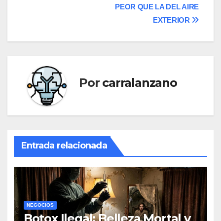
de
PEOR QUE LA DEL AIRE
entradas
EXTERIOR
Por
carralanzano
Entrada relacionada
NEGOCIOS
Botox Ilegal: Belleza Mortal y